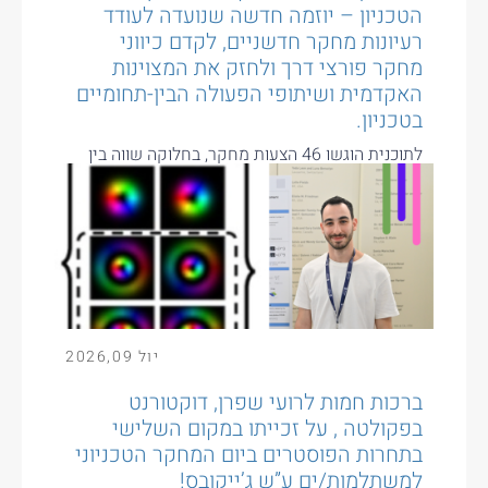
הטכניון – יוזמה חדשה שנועדה לעודד
רעיונות מחקר חדשניים, לקדם כיווני
מחקר פורצי דרך ולחזק את המצוינות
האקדמית ושיתופי הפעולה הבין-תחומיים
בטכניון.
לתוכנית הוגשו 46 הצעות מחקר, בחלוקה שווה בין
המסלול האישי למסלול הקבוצתי. לאחר הליך שיפוט
תחרותי נבחרו עשר הצעות...
יול
09
,
2026
ברכות חמות לרועי שפרן, דוקטורנט
בפקולטה , על זכייתו במקום השלישי
בתחרות הפוסטרים ביום המחקר הטכניוני
למשתלמות/ים ע”ש ג’ייקובס!