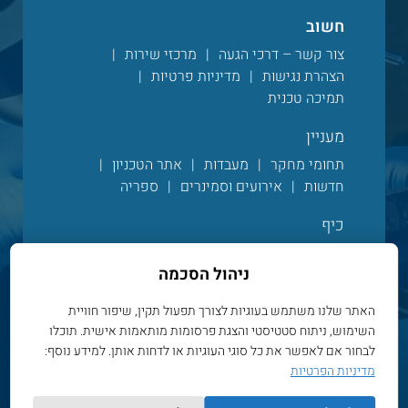
חשוב
צור קשר – דרכי הגעה
מרכזי שירות
הצהרת נגישות
מדיניות פרטיות
תמיכה טכנית
מעניין
תחומי מחקר
מעבדות
אתר הטכניון
חדשות
אירועים וסמינרים
ספריה
כיף
מגזין הפקולטי
עדכונים מהפקולטה
ניהול הסכמה
אלבום תמונות
סרטונים
חיים בקמפוס
חנות מרצ’ פקולטית
האתר שלנו משתמש בעוגיות לצורך תפעול תקין, שיפור חוויית
השימוש, ניתוח סטטיסטי והצגת פרסומות מותאמות אישית. תוכלו
לבחור אם לאפשר את כל סוגי העוגיות או לדחות אותן. למידע נוסף:
Powered by Web3D
מדיניות הפרטיות
© כל הזכויות שמורות לפקולטה להנדסת חשמל ומחשבים,