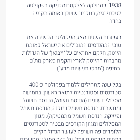
1938 כמחלקה לאלקטרומכניקה בפקולטה
לטכנולוגיה, בטכניון ששכן באותה תקופה
בהדר.
בעשרות השנים מאז, הפקולטה הכשירה את
טובי המהנדסים המובילים את ישראל כאומת
הייטק, חלקם אחראים על “ייבואן” של הגדולות
מחברות ההייטק לארץ והקמת פארק מת”ם
בחיפה (“מרכז תעשיות מדע”).
בכל שנה מתחילים ללמוד בפקולטה כ-400
סטודנטים וסטודנטיות לתואר ראשון, בחמישה
מסלולים שונים (הנדסת חשמל, הנדסת חשמל
ומחשבים, הנדסת חשמל ותוכנה, הנדסת חשמל
ופיזיקה, הנדסת חשמל-מתמטיקה). מגוון
המסלולים ומגוון הקורסים מבטיח לסטודנטים
הלומדים פה חשיפה לעושר הגדול הקיים
בתחום הנדסת חשמל. על קצה המזלג: מחשבים,