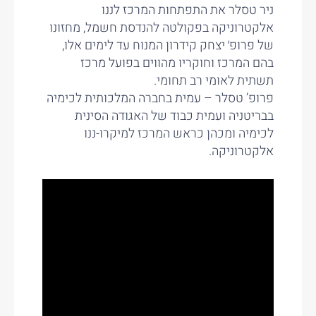
ניר טסלר את התפתחות המרכז לננו
אלקטרוניקה בפקולטה להנדסת חשמל, מחזונו
של פרופ׳ יצחק קידרון המנוח עד לימים אלו,
בהם המרכז וחוקריו מהווים בפועל מרכז
תשתית לאומי רב תחומי.
פרופ’ טסלר – עמית בחברה המלכותית לכימיה
בבריטניה ועמית כבוד של האגודה הסינית
לכימיה ומכהן כראש המרכז למיקרו-ננו
אלקטרוניקה.