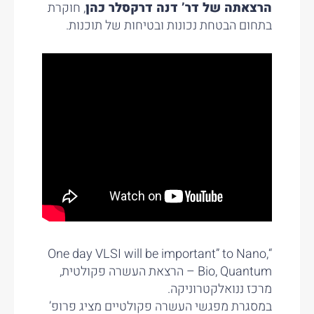
הרצאתה של דר’ דנה דרקסלר כהן
, חוקרת
בתחום הבטחת נכונות ובטיחות של תוכנות.
“One day VLSI will be important” to Nano,
Bio, Quantum – הרצאת העשרה פקולטית,
מרכז ננואלקטרוניקה.
במסגרת מפגשי העשרה פקולטיים מציג פרופ’