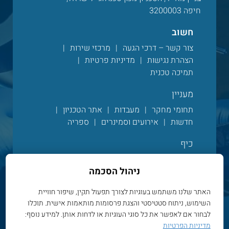
חיפה 3200003
חשוב
צור קשר – דרכי הגעה
מרכזי שירות
הצהרת נגישות
מדיניות פרטיות
תמיכה טכנית
מעניין
תחומי מחקר
מעבדות
אתר הטכניון
חדשות
אירועים וסמינרים
ספריה
כיף
מגזין הפקולטי
עדכונים מהפקולטה
ניהול הסכמה
אלבום תמונות
סרטונים
חיים בקמפוס
חנות מרצ’ פקולטית
האתר שלנו משתמש בעוגיות לצורך תפעול תקין, שיפור חוויית
השימוש, ניתוח סטטיסטי והצגת פרסומות מותאמות אישית. תוכלו
לבחור אם לאפשר את כל סוגי העוגיות או לדחות אותן. למידע נוסף:
Powered by Web3D
מדיניות הפרטיות