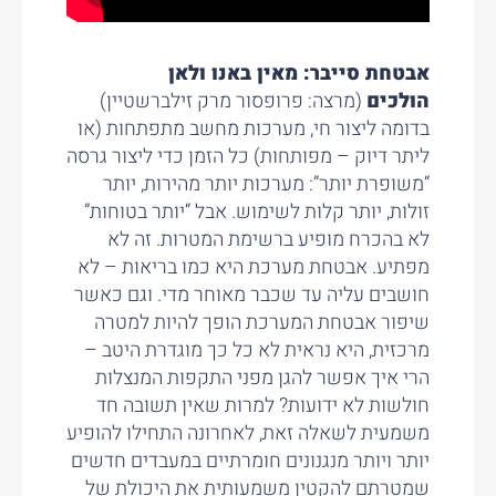
אבטחת סייבר: מאין באנו ולאן
הולכים
(מרצה: פרופסור מרק זילברשטיין)
בדומה ליצור חי, מערכות מחשב מתפתחות (או
ליתר דיוק – מפותחות) כל הזמן כדי ליצור גרסה
“משופרת יותר”: מערכות יותר מהירות, יותר
זולות, יותר קלות לשימוש. אבל “יותר בטוחות”
לא בהכרח מופיע ברשימת המטרות. זה לא
מפתיע. אבטחת מערכת היא כמו בריאות – לא
חושבים עליה עד שכבר מאוחר מדי. וגם כאשר
שיפור אבטחת המערכת הופך להיות למטרה
מרכזית, היא נראית לא כל כך מוגדרת היטב –
הרי איך אפשר להגן מפני התקפות המנצלות
חולשות לא ידועות? למרות שאין תשובה חד
משמעית לשאלה זאת, לאחרונה התחילו להופיע
יותר ויותר מנגנונים חומרתיים במעבדים חדשים
שמטרתם להקטין משמעותית את היכולת של