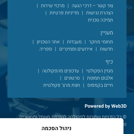
צור קשר – דרכי הגעה
מרכזי שירות
הצהרת נגישות
מדיניות פרטיות
תמיכה טכנית
מעניין
תחומי מחקר
מעבדות
אתר הטכניון
חדשות
אירועים וסמינרים
ספריה
כיף
מגזין הפקולטי
עדכונים מהפקולטה
אלבום תמונות
סרטונים
חיים בקמפוס
חנות מרצ’ פקולטית
Powered by Web3D
© כל הזכויות שמורות לפקולטה להנדסת חשמל ומחשבים,
טכניון מכון טכנולוגי לישראל 2024
ניהול הסכמה