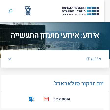
חיפוש
ן
אירוע: אירועי מועדון התעשייה
אירועים
יום זרקור סולאראדג’
הוספה אל:
Outlook Calendar
Google Calendar