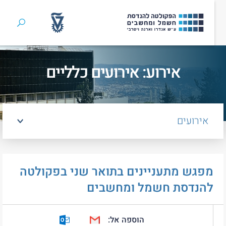
חיפוש
ן
אירוע: אירועים כלליים
אירועים
מפגש מתעניינים בתואר שני בפקולטה
להנדסת חשמל ומחשבים
הוספה אל:
Outlook Calendar
Google Calendar