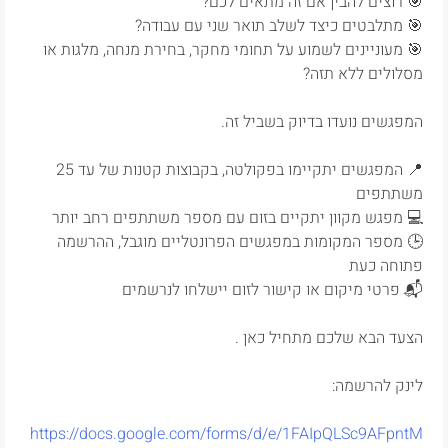
🎯 רוצים להבין אם זה מתאים לכם?
🎯 מתלבטים כיצד לשלב תואר שני עם עבודה?
🎯 מעוניינים לשמוע על תחומי מחקר, בחירת מנחה, מלגות או
מסלולים ללא תזה?
המפגשים נועדו בדיוק בשביל זה.
📍 המפגשים יתקיימו בפקולטה, בקבוצות קטנות של עד 25
משתתפים
💻 מפגש מקוון יתקיים בזום עם מספר משתתפים רחב יותר
🕒 מספר המקומות במפגשים הפרונטליים מוגבל, ההרשמה
פתוחה כעת
📬 פרטי מיקום או קישור לזום יישלחו לנרשמים
הצעד הבא שלכם מתחיל כאן .
לינק להרשמה:
https://docs.google.com/forms/d/e/1FAIpQLSc9AFpntM