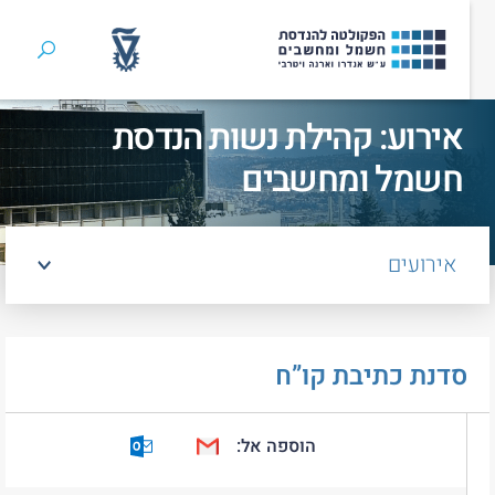
חיפוש
אירוע: קהילת נשות הנדסת
ן
חשמל ומחשבים
אירועים
סדנת כתיבת קו”ח
הוספה אל:
Outlook Calendar
Google Calendar