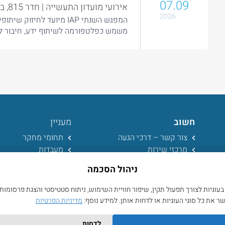
07.09
אירועי מועדון התעשייה | חדר 815, בניין מאייר
2026
המפגש השנתי IAP מיועד לח
משמש כפלטפורמה לשיתוף ידע, חיבור לפ
חשוב
מעניין
צור קשר – דרכי הגעה
תחומי מחקר
מרכזי שירות
מעבדות
הצהרת נגישות
אתר הטכניון
ניהול הסכמה
מדיניות פרטיות
חדשות
תמיכה טכנית
אירועים וסמינרים
גיות לצורך תפעול תקין, שיפור חוויית השימוש, ניתוח סטטיסטי והצגת פרסומות
ספריה
 את כל סוגי העוגיות או לדחות אותן. למידע נוסף:
מדיניות הפרטיות
לדחות