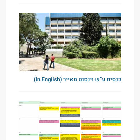
כנסים ע”ש וינסנט מאייר (In English)