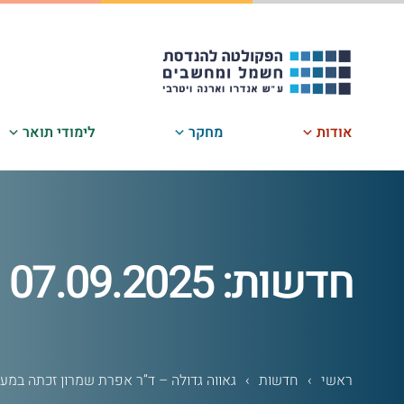
לג
תוכן
אודות
מחקר
לימודי תואר
חדשות: 07.09.2025
ראשי
›
חדשות
›
גאווה גדולה – ד”ר אפרת שמרון זכתה במענק ERC Starting Grant מענק יוקרתי מטעם הנציבות האירופית 