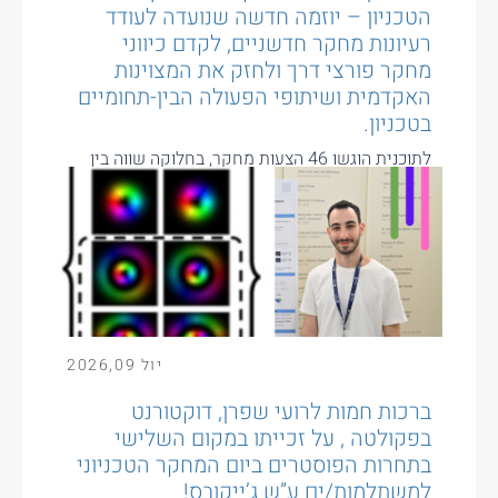
הטכניון – יוזמה חדשה שנועדה לעודד
רעיונות מחקר חדשניים, לקדם כיווני
מחקר פורצי דרך ולחזק את המצוינות
האקדמית ושיתופי הפעולה הבין-תחומיים
בטכניון.
לתוכנית הוגשו 46 הצעות מחקר, בחלוקה שווה בין
המסלול האישי למסלול הקבוצתי. לאחר הליך שיפוט
תחרותי נבחרו עשר הצעות...
יול
09
,
2026
ברכות חמות לרועי שפרן, דוקטורנט
בפקולטה , על זכייתו במקום השלישי
בתחרות הפוסטרים ביום המחקר הטכניוני
למשתלמות/ים ע”ש ג’ייקובס!