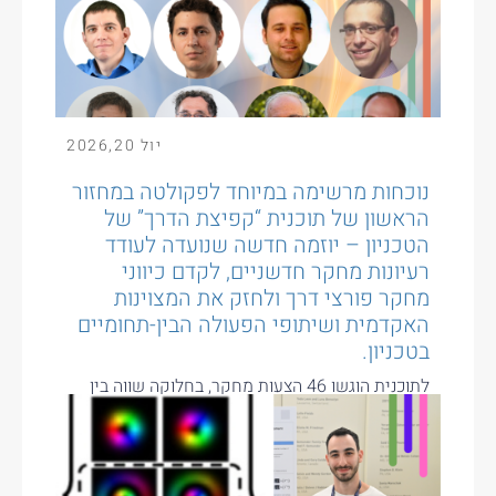
יול
20
,
2026
נוכחות מרשימה במיוחד לפקולטה במחזור
הראשון של תוכנית “קפיצת הדרך” של
הטכניון – יוזמה חדשה שנועדה לעודד
רעיונות מחקר חדשניים, לקדם כיווני
מחקר פורצי דרך ולחזק את המצוינות
האקדמית ושיתופי הפעולה הבין-תחומיים
בטכניון.
לתוכנית הוגשו 46 הצעות מחקר, בחלוקה שווה בין
המסלול האישי למסלול הקבוצתי. לאחר הליך שיפוט
תחרותי נבחרו עשר הצעות...