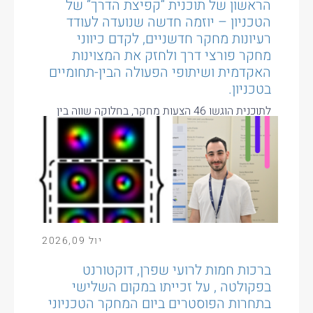
הראשון של תוכנית “קפיצת הדרך” של
הטכניון – יוזמה חדשה שנועדה לעודד
רעיונות מחקר חדשניים, לקדם כיווני
מחקר פורצי דרך ולחזק את המצוינות
האקדמית ושיתופי הפעולה הבין-תחומיים
בטכניון.
לתוכנית הוגשו 46 הצעות מחקר, בחלוקה שווה בין
המסלול האישי למסלול הקבוצתי. לאחר הליך שיפוט
תחרותי נבחרו עשר הצעות...
יול
09
,
2026
ברכות חמות לרועי שפרן, דוקטורנט
בפקולטה , על זכייתו במקום השלישי
בתחרות הפוסטרים ביום המחקר הטכניוני