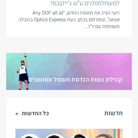
למשתלמות/ים ע”ש ג’ייקובס!
רועי הציג את מאמרו החדש, “Any DOF all at
once”, שפורסם בכתב העת Optics Express בהובלה
משותפת עם ד”ר...
קהילת נשות הנדסת חשמל ומחשבים
חדשות
כל החדשות