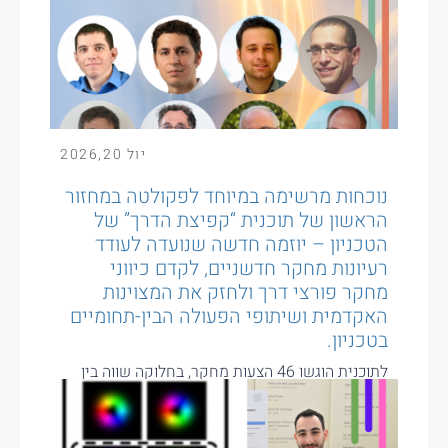
יול
20
,
2026
נוכחות מרשימה במיוחד לפקולטה במחזור
הראשון של תוכנית “קפיצת הדרך” של
הטכניון – יוזמה חדשה שנועדה לעודד
רעיונות מחקר חדשניים, לקדם כיווני
מחקר פורצי דרך ולחזק את המצוינות
האקדמית ושיתופי הפעולה הבין-תחומיים
בטכניון.
לתוכנית הוגשו 46 הצעות מחקר, בחלוקה שווה בין
המסלול האישי למסלול הקבוצתי. לאחר הליך שיפוט
תחרותי נבחרו עשר הצעות...