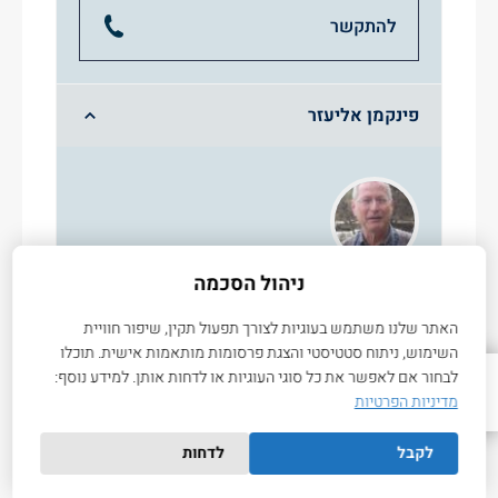
להתקשר
פינקמן אליעזר
ניהול הסכמה
פרופסור אמריטוס
תחומי עניין:
האתר שלנו משתמש בעוגיות לצורך תפעול תקין, שיפור חוויית
Optical and transport properties of
השימוש, ניתוח סטטיסטי והצגת פרסומות מותאמות אישית. תוכלו
compound semiconductors, Physical
לבחור אם לאפשר את כל סוגי העוגיות או לדחות אותן. למידע נוסף:
למעלה
מדיניות הפרטיות
properties of quantum wells and quantum
dot heterostructures in III-V, III-N, and SiGeC
לקבל
לדחות
compounds.