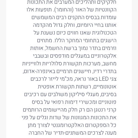
חלקיקים ותהליכים המערבים את התכונות
הקוונטיות של האור (והחומר). תופעות אלו
עומדות בבסיס התקנים רבים המשמשים
אותנו בחיי היומיום, וחלק גדול מהקדמה
הטכנולוגית שאנו חווים כיום נשענת על
הישגים בתחומי המחקר הללו. מתחים
וזרמים בתדר נמוך ברשת החשמל, אותות
אלקטרוניים במעגלים מודפסים ובשבבי
מחשב, מערכות תקשורת סלולריות ולווייניות
בתדרי רדיו, חיישנים תרמיים באינפרה-אדום,
צגי LED באור נראה, מכ”מי לייזר לרכבים
אוטונומיים, רשתות תקשורת אופטית
בסיבים, מעגלי סיליקון משולבים עם רכיבים
פוטוניים ומכשירי דימות רפואי על בסיס
קרני רנטגן הם רק חלק מהיישומים הרותמים
את התכונות המגוונות של שדות וגלים על פני
כל הספקטרום האלקטרומגנטי לצורך מתן
מענה לצרכים המשתנים-תדיר של החברה