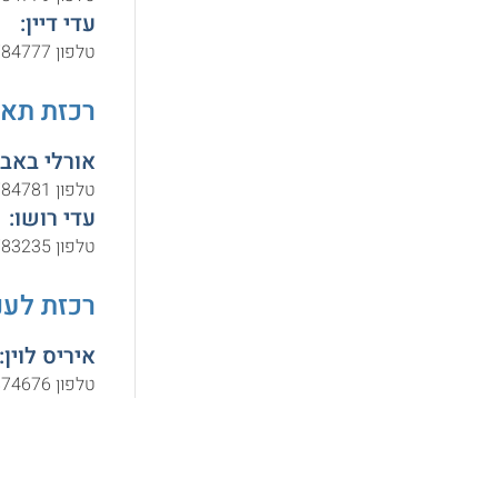
עדי דיין:
טלפון 073-3784777,
רכזת תאר
אורלי באב”
טלפון 073-3784781,
עדי רושו:
טלפון 073-3783235,
רכזת לענ
איריס לוין:
טלפון 077-8874676,