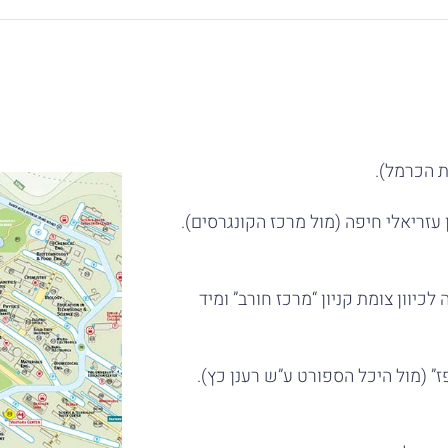
ת הכרמל).
עזריאלי חיפה (מול מרכז הקונגרסים).
ר תגיעו לצומת T. פנו שמאלה לכיוון צומת קניון “מרכז חורב” ומיד
 לתחנת דלק “פז” (מול היכל הספורט ע”ש רענן כץ).