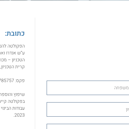
כתובת:
הפקולטה להנ
ע”ש אנדרו ואר
הטכניון – מכון
קרית הטכניון, חיפה 00003
פקס: 073-3785757
שיפוץ והוספת 
בפקולטה קיימים 4 בניינים ועכשיו נוסף בניין חדש 
2023.