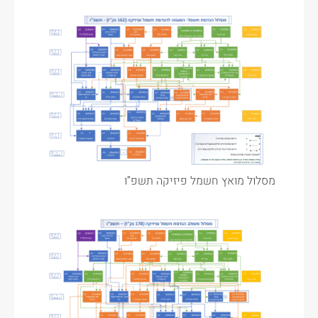
מסלול מואץ חשמל פיזיקה תשפ”ו