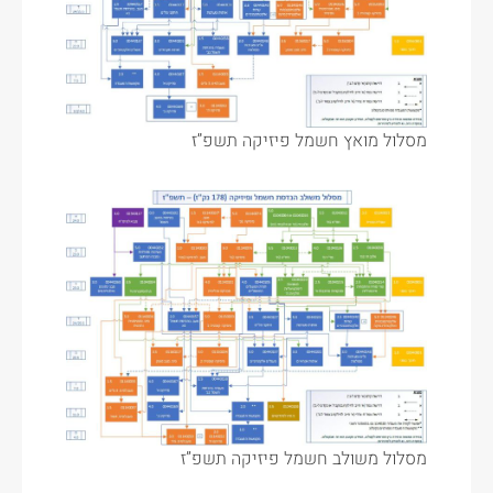
מסלול מואץ חשמל פיזיקה תשפ”ז
מסלול משולב חשמל פיזיקה תשפ”ז